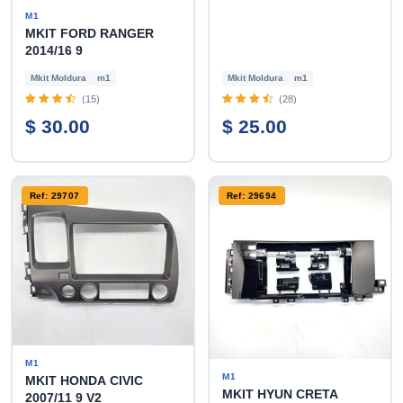
M1
MKIT FORD RANGER
2014/16 9
Mkit Moldura
m1
Mkit Moldura
m1
(15)
(28)
$ 30.00
$ 25.00
Ref: 29707
Ref: 29694
M1
M1
MKIT HONDA CIVIC
MKIT HYUN CRETA
2007/11 9 V2