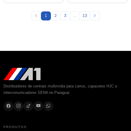
1
2
3
…
13
Distribuidores de centrais multimídia para carros, capacetes HJC e
intercomunicadores SENA no Paraguai.
PRODUTOS