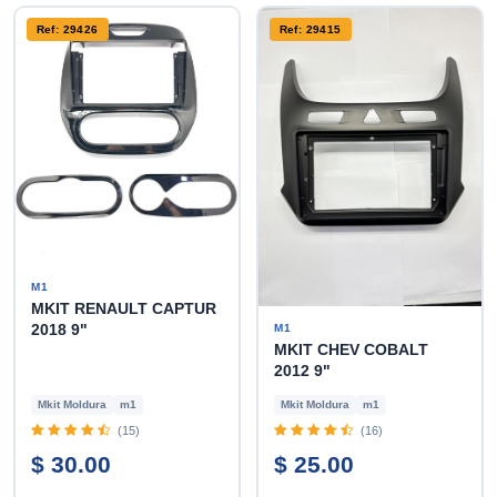
Ref: 29426
Ref: 29415
M1
MKIT RENAULT CAPTUR
2018 9"
M1
MKIT CHEV COBALT
2012 9"
Mkit Moldura
m1
Mkit Moldura
m1
(15)
(16)
$ 30.00
$ 25.00