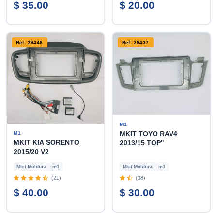
$ 35.00
$ 20.00
Ref: 29448
Ref: 29437
M1
MKIT TOYO RAV4
M1
MKIT KIA SORENTO
2013/15 TOP"
2015/20 V2
Mkit Moldura
m1
Mkit Moldura
m1
(21)
(38)
$ 40.00
$ 30.00