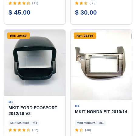
(11)
(35)
$ 45.00
$ 30.00
Ref: 29460
Ref: 29459
M1
M1
MKIT FORD ECOSPORT
MKIT HONDA FIT 2010/14
2012/16 V2
Mkit Moldura
m1
Mkit Moldura
m1
(22)
(30)