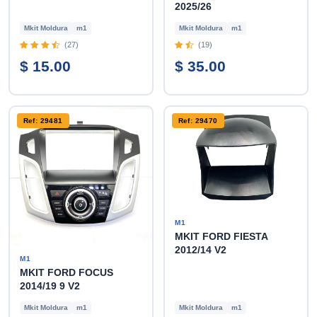
2025/26
Mkit Moldura
m1
Mkit Moldura
m1
(27)
(19)
$ 15.00
$ 35.00
Ref: 29481
Ref: 29470
M1
MKIT FORD FIESTA
2012/14 V2
M1
MKIT FORD FOCUS
2014/19 9 V2
Mkit Moldura
m1
Mkit Moldura
m1