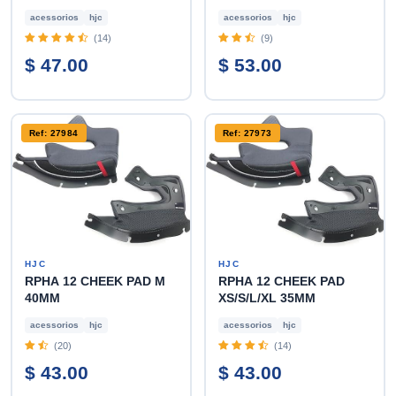
acessorios
hjc
acessorios
hjc
(14)
(9)
$ 47.00
$ 53.00
Ref: 27984
Ref: 27973
HJC
HJC
RPHA 12 CHEEK PAD M
RPHA 12 CHEEK PAD
40MM
XS/S/L/XL 35MM
acessorios
hjc
acessorios
hjc
(20)
(14)
$ 43.00
$ 43.00