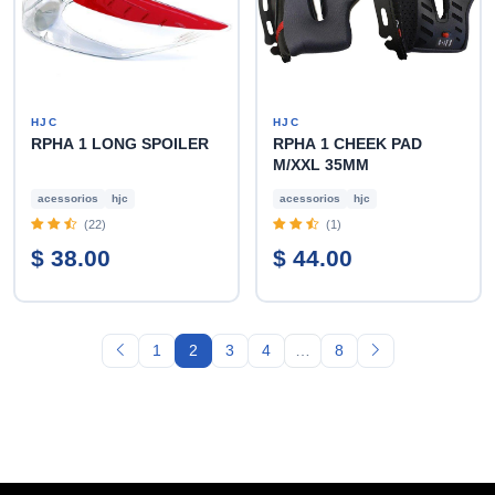
HJC
HJC
RPHA 1 LONG SPOILER
RPHA 1 CHEEK PAD
M/XXL 35MM
acessorios
hjc
acessorios
hjc
(22)
(1)
$ 38.00
$ 44.00
1
2
3
4
…
8