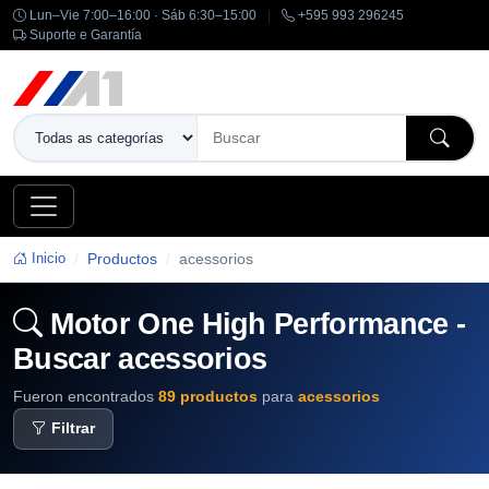
Lun–Vie 7:00–16:00 · Sáb 6:30–15:00
|
+595 993 296245
Suporte e Garantía
Inicio
Productos
acessorios
Motor One High Performance -
Buscar acessorios
Fueron encontrados
89 productos
para
acessorios
Filtrar