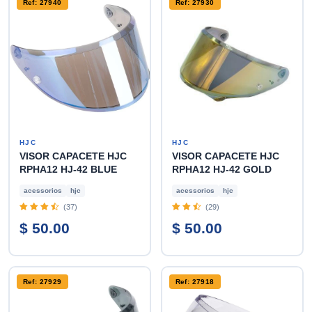
Ref: 27940
Ref: 27930
HJC
HJC
VISOR CAPACETE HJC
VISOR CAPACETE HJC
RPHA12 HJ-42 BLUE
RPHA12 HJ-42 GOLD
acessorios
hjc
acessorios
hjc
(37)
(29)
$ 50.00
$ 50.00
Ref: 27929
Ref: 27918