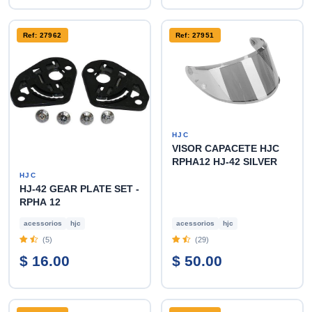
Ref: 27962
Ref: 27951
HJC
VISOR CAPACETE HJC
RPHA12 HJ-42 SILVER
HJC
HJ-42 GEAR PLATE SET -
RPHA 12
acessorios
hjc
acessorios
hjc
(5)
(29)
$ 16.00
$ 50.00