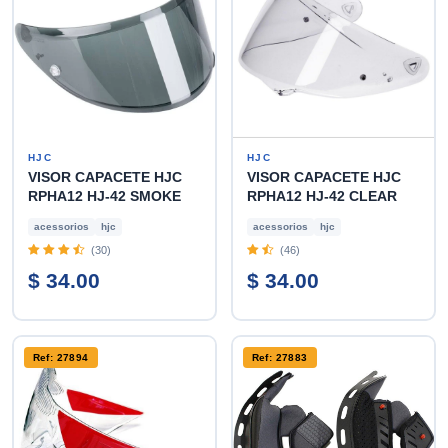
HJC
HJC
VISOR CAPACETE HJC
VISOR CAPACETE HJC
RPHA12 HJ-42 SMOKE
RPHA12 HJ-42 CLEAR
acessorios
hjc
acessorios
hjc
(30)
(46)
$ 34.00
$ 34.00
Ref: 27894
Ref: 27883