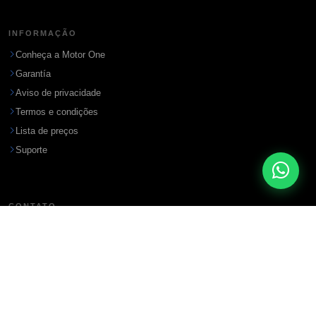
INFORMAÇÃO
Conheça a Motor One
Garantía
Aviso de privacidade
Termos e condições
Lista de preços
Suporte
CONTATO
Endereço
Ciudad del Este, Paraguay
WhatsApp / Teléfono
+595-993 296245
Email