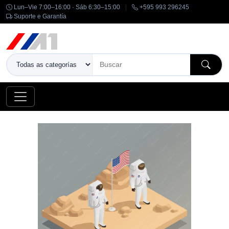
Lun–Vie 7:00–16:00 · Sáb 6:30–15:00
|
+595 993 296245
Suporte e Garantía