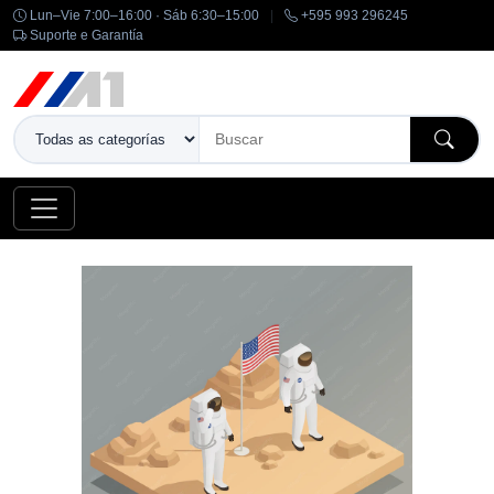
Lun–Vie 7:00–16:00 · Sáb 6:30–15:00
|
+595 993 296245
Suporte e Garantía