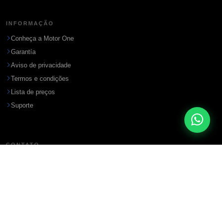
INFORMAÇÃO
Conheça a Motor One
Garantía
Aviso de privacidade
Termos e condições
Lista de preços
Suporte
CONTATO
Endereço
Ciudad del Este, Paraguay
WhatsApp / Teléfono
+595-993 296245
Email