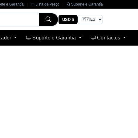
rte e Garantía
|
Lista de Preço
|
Suporte e Garantía
USD $
cador
Suporte e Garantia
Contactos