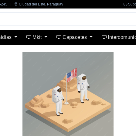
6245
|
Ciudad del Este, Paraguay
Supo
midias
Mkit
Capacetes
Intercomuni