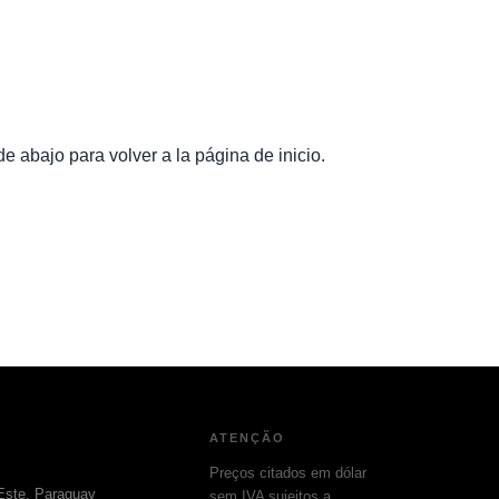
e abajo para volver a la página de inicio.
ATENÇÃO
Preços citados em dólar
Este, Paraguay
sem IVA sujeitos a