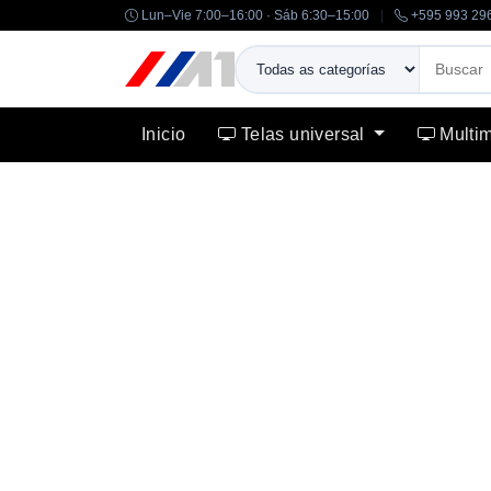
Lun–Vie 7:00–16:00 · Sáb 6:30–15:00
|
+595 993 29
Inicio
Telas universal
Multi