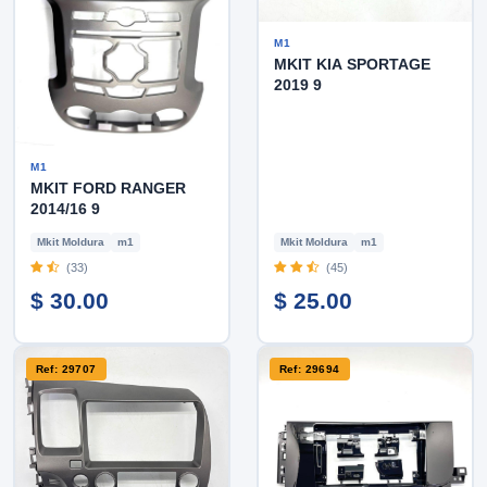
M1
MKIT KIA SPORTAGE
2019 9
M1
MKIT FORD RANGER
2014/16 9
Mkit Moldura
m1
Mkit Moldura
m1
(33)
(45)
$ 30.00
$ 25.00
Ref: 29707
Ref: 29694