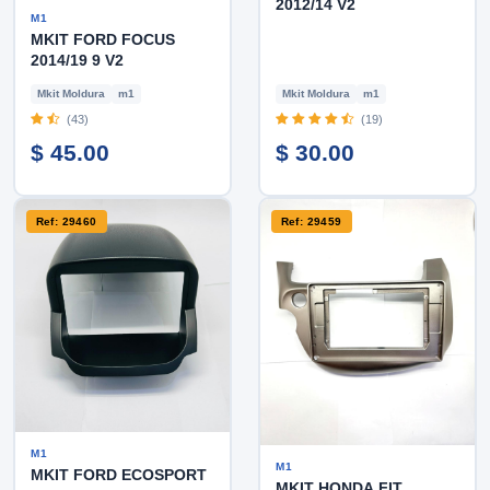
2012/14 V2
M1
MKIT FORD FOCUS
2014/19 9 V2
Mkit Moldura
m1
Mkit Moldura
m1
(43)
(19)
$ 45.00
$ 30.00
Ref: 29460
Ref: 29459
M1
M1
MKIT FORD ECOSPORT
MKIT HONDA FIT