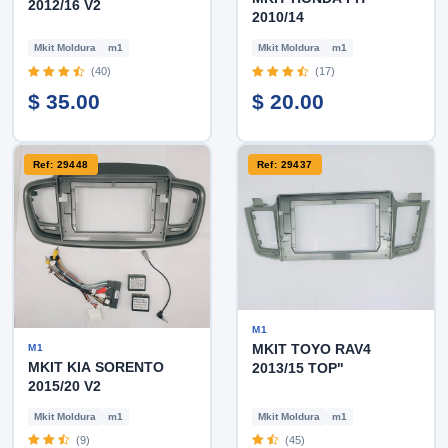
2012/16 V2
2010/14
Mkit Moldura
m1
Mkit Moldura
m1
(40)
(17)
$ 35.00
$ 20.00
Ref: 29448
Ref: 29437
M1
MKIT TOYO RAV4
M1
MKIT KIA SORENTO
2013/15 TOP"
2015/20 V2
Mkit Moldura
m1
Mkit Moldura
m1
(9)
(45)