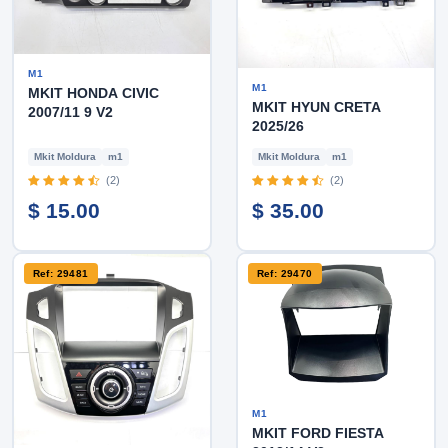
M1
M1
MKIT HONDA CIVIC
MKIT HYUN CRETA
2007/11 9 V2
2025/26
Mkit Moldura
m1
Mkit Moldura
m1
(2)
(2)
$ 15.00
$ 35.00
Ref: 29481
Ref: 29470
M1
MKIT FORD FIESTA