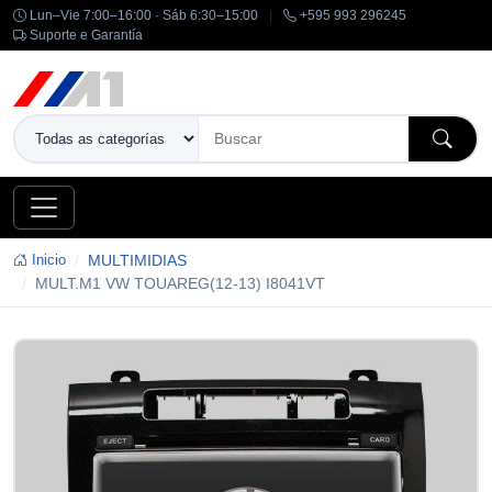
Lun–Vie 7:00–16:00 · Sáb 6:30–15:00
|
+595 993 296245
Suporte e Garantía
Inicio
MULTIMIDIAS
MULT.M1 VW TOUAREG(12-13) I8041VT
-14%