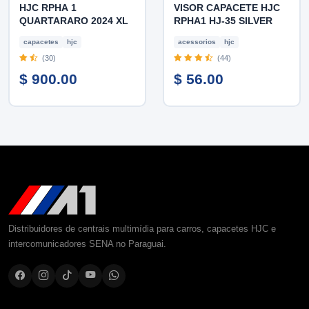
HJC RPHA 1
VISOR CAPACETE HJC
QUARTARARO 2024 XL
RPHA1 HJ-35 SILVER
capacetes
hjc
acessorios
hjc
(30)
(44)
$ 900.00
$ 56.00
Distribuidores de centrais multimídia para carros, capacetes HJC e
intercomunicadores SENA no Paraguai.