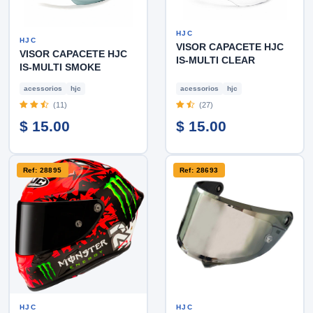
HJC
HJC
VISOR CAPACETE HJC
VISOR CAPACETE HJC
IS-MULTI CLEAR
IS-MULTI SMOKE
acessorios
hjc
acessorios
hjc
(11)
(27)
$ 15.00
$ 15.00
Ref: 28895
Ref: 28693
HJC
HJC