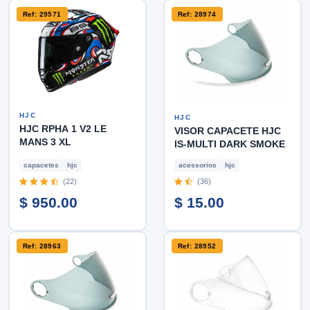
Ref: 29571
Ref: 28974
HJC
HJC
HJC RPHA 1 V2 LE
VISOR CAPACETE HJC
MANS 3 XL
IS-MULTI DARK SMOKE
capacetes
hjc
acessorios
hjc
(22)
(36)
$ 950.00
$ 15.00
Ref: 28963
Ref: 28952