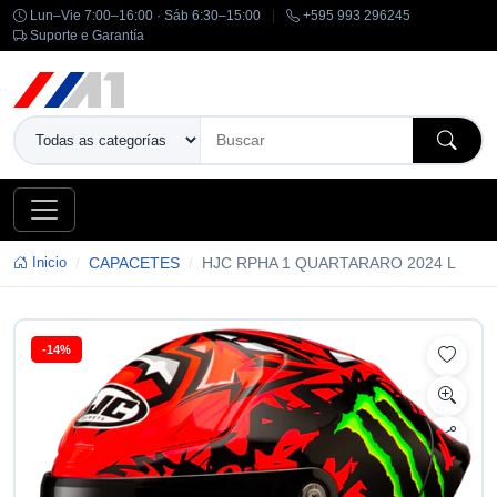
Lun–Vie 7:00–16:00 · Sáb 6:30–15:00
|
+595 993 296245
Suporte e Garantía
Inicio
CAPACETES
HJC RPHA 1 QUARTARARO 2024 L
-14%