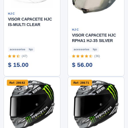
HJC
VISOR CAPACETE HJC
IS-MULTI CLEAR
HJC
VISOR CAPACETE HJC
RPHA1 HJ-35 SILVER
acessorios
hjc
acessorios
hjc
(47)
(36)
$ 15.00
$ 56.00
Ref: 28682
Ref: 28671