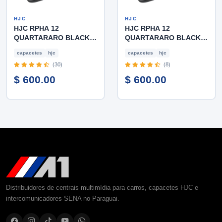
HJC
HJC
HJC RPHA 12
HJC RPHA 12
QUARTARARO BLACK
QUARTARARO BLACK
XXL
XL
capacetes
hjc
capacetes
hjc
(30)
(8)
$ 600.00
$ 600.00
Distribuidores de centrais multimídia para carros, capacetes HJC e
intercomunicadores SENA no Paraguai.