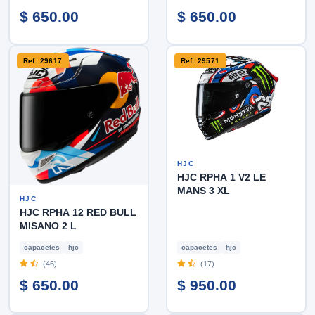
$ 650.00
$ 650.00
Ref: 29617
Ref: 29571
HJC
HJC RPHA 1 V2 LE
MANS 3 XL
HJC
HJC RPHA 12 RED BULL
MISANO 2 L
capacetes
hjc
capacetes
hjc
(46)
(17)
$ 650.00
$ 950.00