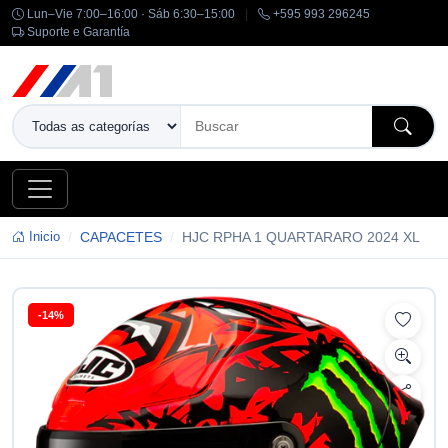
Lun–Vie 7:00–16:00 · Sáb 6:30–15:00
|
+595 993 296245
Suporte e Garantía
Inicio
CAPACETES
HJC RPHA 1 QUARTARARO 2024 XL
-14%