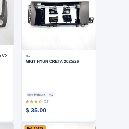
9 V2
M1
MKIT HYUN CRETA 2025/26
Mkit Moldura
m1
(11)
$ 35.00
Ref: 29459