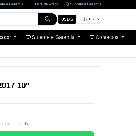
rte e Garantía
|
Lista de Preço
|
Suporte e Garantía
USD $
cador
Suporte e Garantia
Contactos
017 10"
a disponibilidade