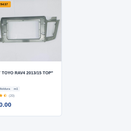
29437
 TOYO RAV4 2013/15 TOP"
Moldura
m1
(20)
0.00