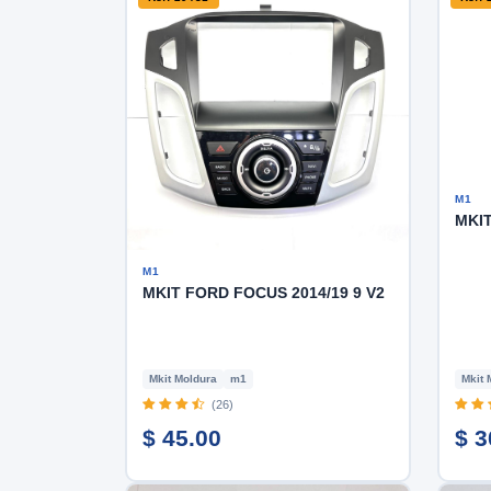
M1
MKIT
M1
MKIT FORD FOCUS 2014/19 9 V2
Mkit Moldura
m1
Mkit 
(26)
$ 45.00
$ 3