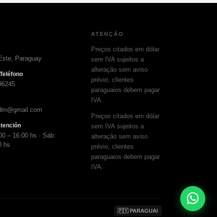
ATENÇÃO
Preços citados em dólar
Este, Paraguay
sem IVA sujeitos a
alteração sem aviso
Teléfono
prévio, clientes
96245
paraguaios debem pagar
IVA.
adm@gmail.com
Preços citados em dólar
atención
sem IVA sujeitos a
00 – 16:00 hs · Sáb:
alteração sem aviso
0 hs
prévio, clientes
paraguaios debem pagar
IVA.
🇵🇾 PARAGUAI