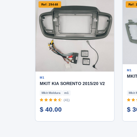
Ref: 29448
Ref: 
M1
MKIT
M1
MKIT KIA SORENTO 2015/20 V2
Mkit Moldura
m1
Mkit 
(41)
$ 40.00
$ 3