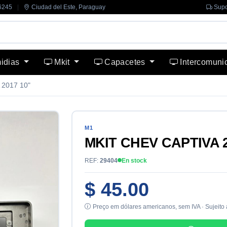
6245
|
Ciudad del Este, Paraguay
Supo
midias
Mkit
Capacetes
Intercomuni
2017 10"
M1
MKIT CHEV CAPTIVA 2
REF:
29404
En stock
$ 45.00
Preço em dólares americanos, sem IVA · Sujeito 