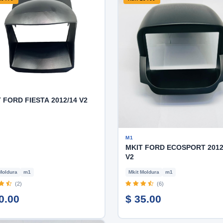
 FORD FIESTA 2012/14 V2
M1
MKIT FORD ECOSPORT 2012
V2
Moldura
m1
Mkit Moldura
m1
(2)
(6)
0.00
$ 35.00