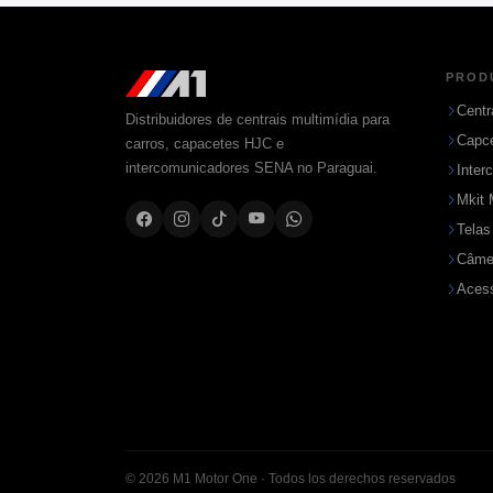
PROD
Centr
Distribuidores de centrais multimídia para
Capc
carros, capacetes HJC e
intercomunicadores SENA no Paraguai.
Inter
Mkit 
Telas
Câme
Acess
© 2026 M1 Motor One · Todos los derechos reservados