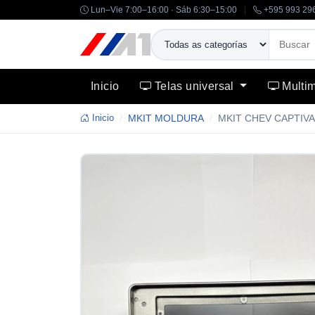
Lun–Vie 7:00–16:00 · Sáb 6:30–15:00
|
+595 993 29
Inicio
Telas universal
Multi
Inicio
MKIT MOLDURA
MKIT CHEV CAPTIVA 
-14%