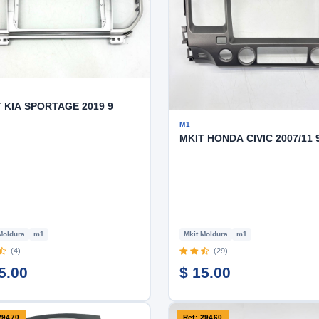
 KIA SPORTAGE 2019 9
M1
MKIT HONDA CIVIC 2007/11 
Moldura
m1
Mkit Moldura
m1
(4)
(29)
5.00
$ 15.00
29470
Ref: 29460