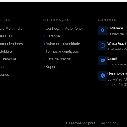
UTOS
INFORMAÇÃO
CONTATO
ais Multimídia
Conheça a Motor One
Endereço
Ciudad del 
etes HJC
Garantía
WhatsApp / 
comunicadores
Aviso de privacidade
+595-993 2
Moldura
Termos e condições
Email
 Universal
Lista de preços
motorone.
ras
Suporte
Horario de 
órios
Lun–Vie: 7:
6:30 – 15:0
Desenvolvido por CTi Technology