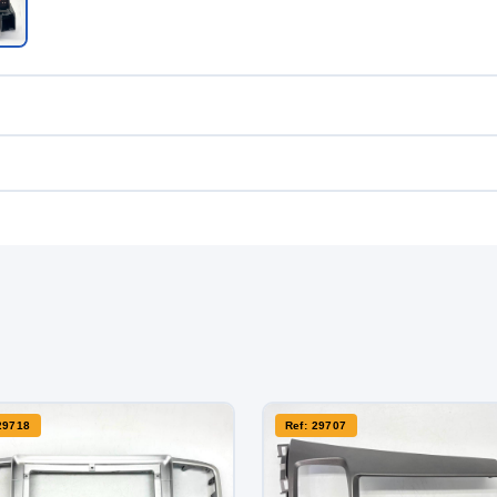
29718
Ref: 29707