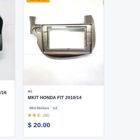
M1
/16
MKIT HONDA FIT 2010/14
Mkit Moldura
m1
(25)
$ 20.00