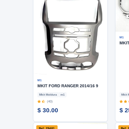
M1
MKIT
M1
MKIT FORD RANGER 2014/16 9
Mkit Moldura
m1
Mkit 
(40)
$ 30.00
$ 2
Ref: 29481
Ref: 