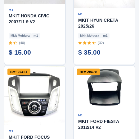
M1
M1
MKIT HONDA CIVIC
MKIT HYUN CRETA
2007/11 9 V2
2025/26
Mkit Moldura
m1
Mkit Moldura
m1
(40)
(32)
$ 15.00
$ 35.00
Ref: 29481
Ref: 29470
M1
MKIT FORD FIESTA
2012/14 V2
M1
MKIT FORD FOCUS