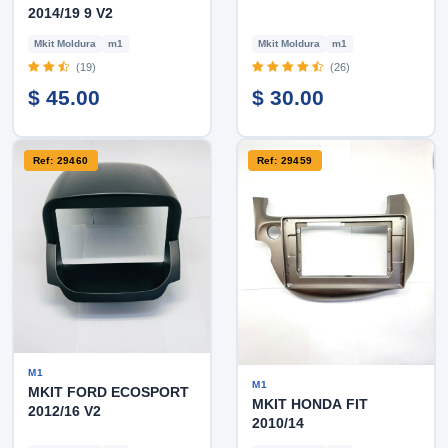
2014/19 9 V2
Mkit Moldura
m1
Mkit Moldura
m1
(19)
(26)
$ 45.00
$ 30.00
Ref: 29460
Ref: 29459
M1
M1
MKIT FORD ECOSPORT
MKIT HONDA FIT
2012/16 V2
2010/14