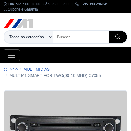
Lun–Vie 7:00–16:00 · Sáb 6:30–15:00
|
+595 993 296245
Suporte e Garantía
Inicio
MULTIMIDIAS
MULT.M1 SMART FOR TWO(09-10 MHD) C7055
-14%