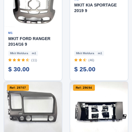
MKIT KIA SPORTAGE
2019 9
M1
MKIT FORD RANGER
2014/16 9
Mkit Moldura
m1
Mkit Moldura
m1
(11)
(46)
$ 30.00
$ 25.00
Ref: 29707
Ref: 29694