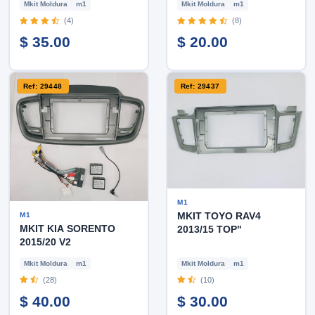
Mkit Moldura
m1
Mkit Moldura
m1
(4)
(8)
$ 35.00
$ 20.00
Ref: 29448
Ref: 29437
M1
MKIT TOYO RAV4
M1
MKIT KIA SORENTO
2013/15 TOP"
2015/20 V2
Mkit Moldura
m1
Mkit Moldura
m1
(28)
(10)
$ 40.00
$ 30.00