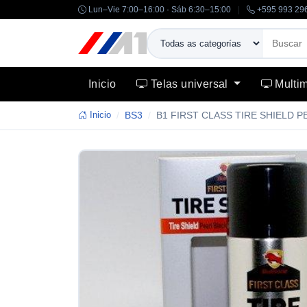
Lun–Vie 7:00–16:00 · Sáb 6:30–15:00
|
+595 993 29
Inicio
Telas universal
Multi
Inicio
BS3
B1 FIRST CLASS TIRE SHIELD 
-14%