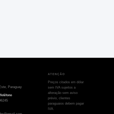
ATENÇÃO
Preços citados em dólar
Este, Paraguay
sem IVA sujeitos a
alteração sem aviso
Teléfono
prévio, clientes
96245
paraguaios debem pagar
IVA.
adm@gmail.com