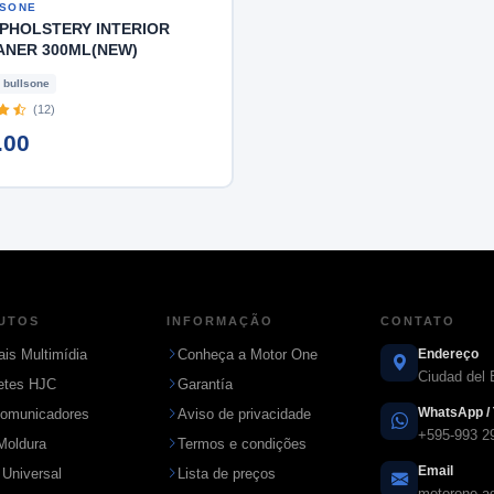
SONE
UPHOLSTERY INTERIOR
ANER 300ML(NEW)
bullsone
(12)
.00
UTOS
INFORMAÇÃO
CONTATO
ais Multimídia
Conheça a Motor One
Endereço
Ciudad del 
etes HJC
Garantía
WhatsApp / 
comunicadores
Aviso de privacidade
+595-993 2
Moldura
Termos e condições
Email
 Universal
Lista de preços
motorone.