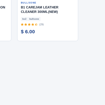
BULLSONE
ION
B1 CAREJAM LEATHER
CLEANER 300ML(NEW)
bs2
bullsone
(29)
$ 6.00