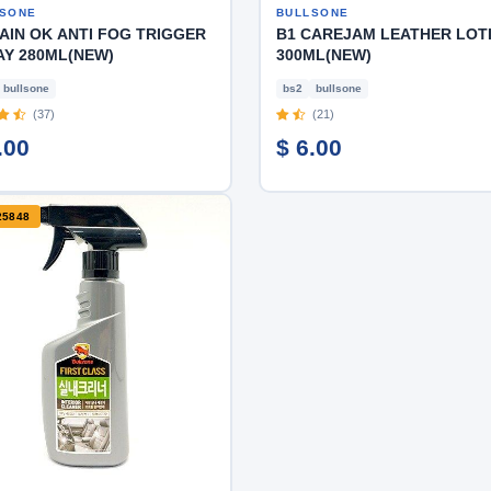
SONE
BULLSONE
AIN OK ANTI FOG TRIGGER
B1 CAREJAM LEATHER LOT
AY 280ML(NEW)
300ML(NEW)
bullsone
bs2
bullsone
(37)
(21)
.00
$ 6.00
25848