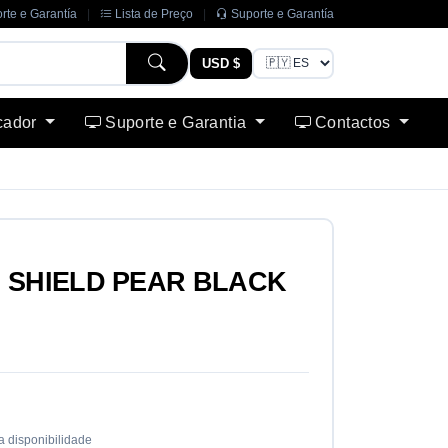
rte e Garantía
|
Lista de Preço
|
Suporte e Garantía
USD $
cador
Suporte e Garantia
Contactos
E SHIELD PEAR BLACK
a disponibilidade