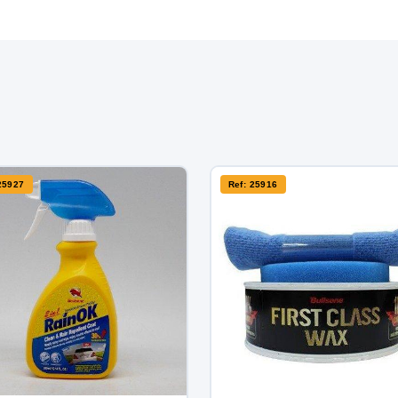
25927
Ref: 25916