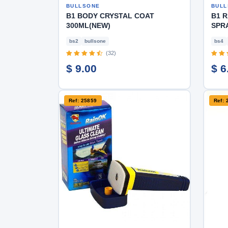
BULLSONE
BULL
B1 BODY CRYSTAL COAT
B1 R
300ML(NEW)
SPR
bs2
bullsone
bs4
(32)
$ 9.00
$ 6
Ref: 25859
Ref: 