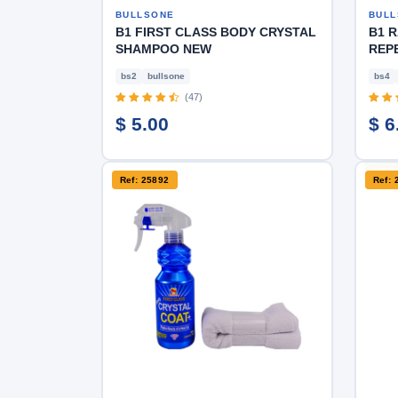
BULLSONE
BULL
B1 FIRST CLASS BODY CRYSTAL
B1 
SHAMPOO NEW
REPE
bs2
bullsone
bs4
(47)
$ 5.00
$ 6
Ref: 25892
Ref: 