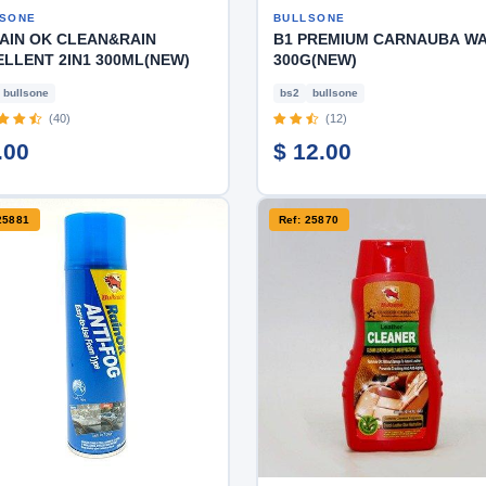
SONE
BULLSONE
RAIN OK CLEAN&RAIN
B1 PREMIUM CARNAUBA W
LLENT 2IN1 300ML(NEW)
300G(NEW)
bullsone
bs2
bullsone
(40)
(12)
.00
$ 12.00
25881
Ref: 25870