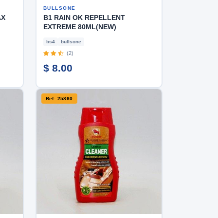
BULLSONE
AX
B1 RAIN OK REPELLENT
EXTREME 80ML(NEW)
bs4
bullsone
(2)
$ 8.00
Ref: 25860