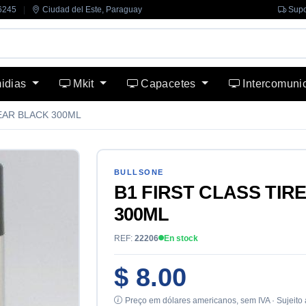
6245
|
Ciudad del Este, Paraguay
Supo
midias
Mkit
Capacetes
Intercomuni
PEAR BLACK 300ML
BULLSONE
B1 FIRST CLASS TIR
300ML
REF:
22206
En stock
$ 8.00
Preço em dólares americanos, sem IVA · Sujeito 