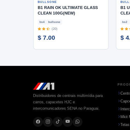
BULLSONE
BULL
B1 RAIN OK ULTIMATE GLASS
B1 
CLEAN 100G(NEW)
CLE
bs4
bullsone
bs2
(20)
$ 7.00
$ 4
PROD
Centr
Distribuidores de centrais multimídia para
Capc
carros, capacetes HJC e
intercomunicadores SENA no Paraguai.
Inter
Mkit 
Telas