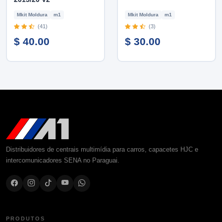
Mkit Moldura
m1
Mkit Moldura
m1
(41)
(3)
$ 40.00
$ 30.00
Distribuidores de centrais multimídia para carros, capacetes HJC e
intercomunicadores SENA no Paraguai.
PRODUTOS