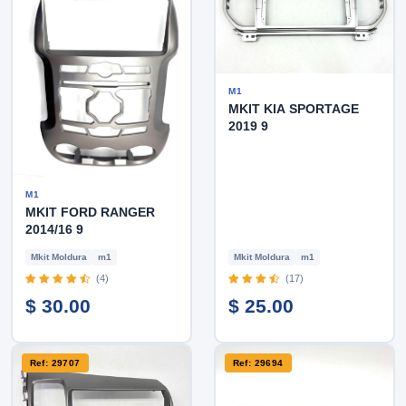
M1
MKIT KIA SPORTAGE
2019 9
M1
MKIT FORD RANGER
2014/16 9
Mkit Moldura
m1
Mkit Moldura
m1
(4)
(17)
$ 30.00
$ 25.00
Ref: 29707
Ref: 29694