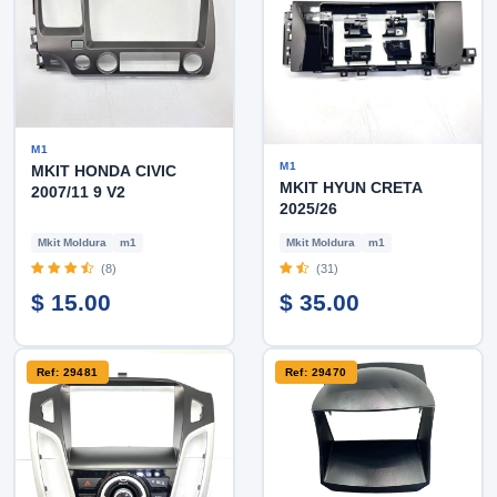
M1
M1
MKIT HONDA CIVIC
MKIT HYUN CRETA
2007/11 9 V2
2025/26
Mkit Moldura
m1
Mkit Moldura
m1
(8)
(31)
$ 15.00
$ 35.00
Ref: 29481
Ref: 29470