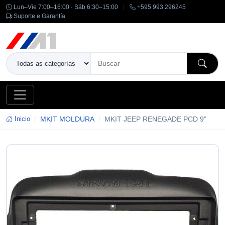
Lun–Vie 7:00–16:00 · Sáb 6:30–15:00
|
+595 993 296245
Suporte e Garantía
Inicio
MKIT MOLDURA
MKIT JEEP RENEGADE PCD 9"
-14%