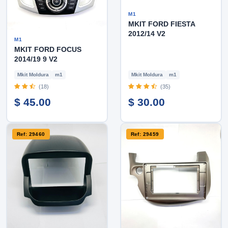
M1
MKIT FORD FIESTA
2012/14 V2
M1
MKIT FORD FOCUS
2014/19 9 V2
Mkit Moldura
m1
Mkit Moldura
m1
(18)
(35)
$ 45.00
$ 30.00
Ref: 29460
Ref: 29459