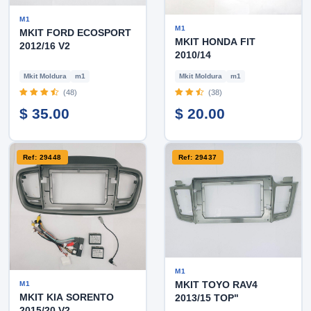
M1
M1
MKIT FORD ECOSPORT
MKIT HONDA FIT
2012/16 V2
2010/14
Mkit Moldura
m1
Mkit Moldura
m1
(48)
(38)
$ 35.00
$ 20.00
Ref: 29448
Ref: 29437
M1
MKIT TOYO RAV4
M1
MKIT KIA SORENTO
2013/15 TOP"
2015/20 V2