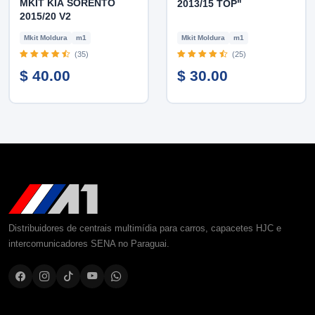
MKIT KIA SORENTO
2013/15 TOP"
2015/20 V2
Mkit Moldura
m1
Mkit Moldura
m1
(35)
(25)
$ 40.00
$ 30.00
Distribuidores de centrais multimídia para carros, capacetes HJC e
intercomunicadores SENA no Paraguai.