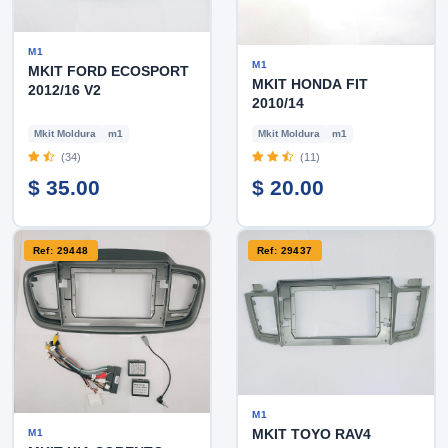
M1
M1
MKIT FORD ECOSPORT
MKIT HONDA FIT
2012/16 V2
2010/14
Mkit Moldura
m1
Mkit Moldura
m1
(34)
(11)
$ 35.00
$ 20.00
Ref: 29448
Ref: 29437
M1
MKIT TOYO RAV4
M1