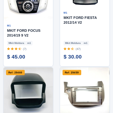
M1
MKIT FORD FIESTA
2012/14 V2
M1
MKIT FORD FOCUS
2014/19 9 V2
Mkit Moldura
m1
Mkit Moldura
m1
(7)
(47)
$ 45.00
$ 30.00
Ref: 29460
Ref: 29459