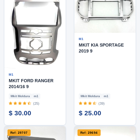
M1
MKIT KIA SPORTAGE
2019 9
M1
MKIT FORD RANGER
2014/16 9
Mkit Moldura
m1
Mkit Moldura
m1
(25)
(39)
$ 30.00
$ 25.00
Ref: 29707
Ref: 29694