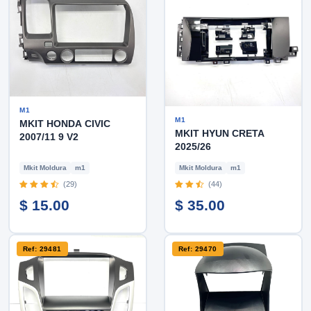
M1
M1
MKIT HONDA CIVIC
MKIT HYUN CRETA
2007/11 9 V2
2025/26
Mkit Moldura
m1
Mkit Moldura
m1
(29)
(44)
$ 15.00
$ 35.00
Ref: 29481
Ref: 29470