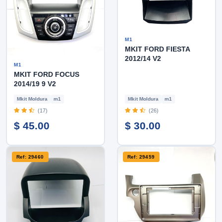
M1
MKIT FORD FIESTA
2012/14 V2
M1
MKIT FORD FOCUS
2014/19 9 V2
Mkit Moldura
m1
Mkit Moldura
m1
(17)
(26)
$ 45.00
$ 30.00
Ref: 29460
Ref: 29459