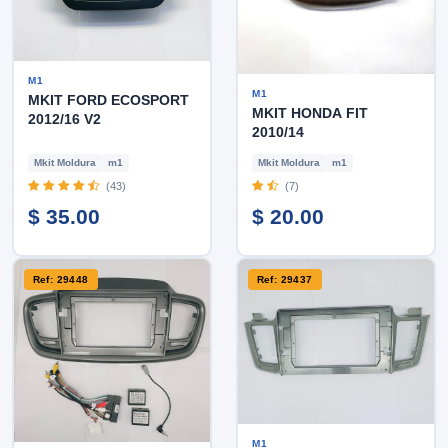
M1
M1
MKIT FORD ECOSPORT
MKIT HONDA FIT
2012/16 V2
2010/14
Mkit Moldura
m1
Mkit Moldura
m1
(43)
(7)
$ 35.00
$ 20.00
Ref: 29448
Ref: 29437
M1