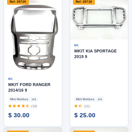
Ref: 29729
Ref: 29718
M1
MKIT KIA SPORTAGE
2019 9
M1
MKIT FORD RANGER
2014/16 9
Mkit Moldura
m1
Mkit Moldura
m1
(10)
(11)
$ 30.00
$ 25.00