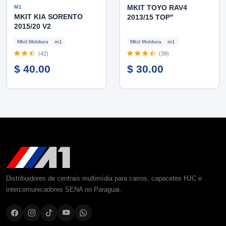
MKIT TOYO RAV4
M1
MKIT KIA SORENTO
2013/15 TOP"
2015/20 V2
Mkit Moldura
m1
Mkit Moldura
m1
(42)
(39)
$ 40.00
$ 30.00
Distribuidores de centrais multimídia para carros, capacetes HJC e
intercomunicadores SENA no Paraguai.