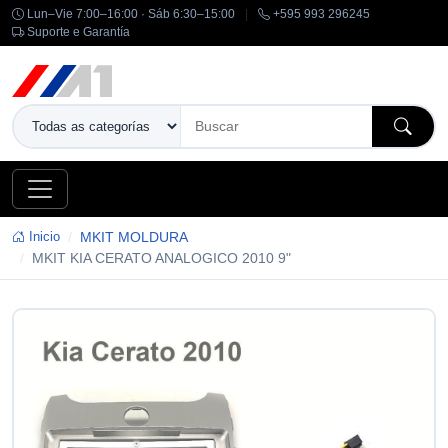
Lun–Vie 7:00–16:00 · Sáb 6:30–15:00
|
+595 993 296245
Suporte e Garantía
Inicio
MKIT MOLDURA
MKIT KIA CERATO ANALOGICO 2010 9"
-14%