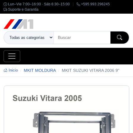
Lun–Vie 7:00–16:00 · Sáb 6:30–15:00
|
+595 993 296245
Suporte e Garantía
Inicio
MKIT MOLDURA
MKIT SUZUKI VITARA 2006 9"
-14%