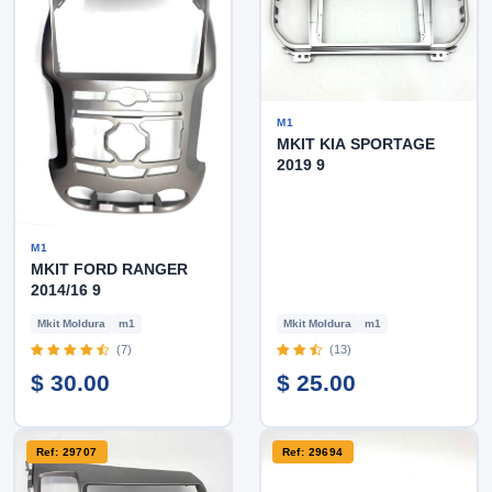
M1
MKIT KIA SPORTAGE
2019 9
M1
MKIT FORD RANGER
2014/16 9
Mkit Moldura
m1
Mkit Moldura
m1
(7)
(13)
$ 30.00
$ 25.00
Ref: 29707
Ref: 29694