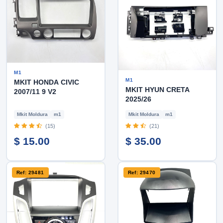
M1
M1
MKIT HONDA CIVIC
MKIT HYUN CRETA
2007/11 9 V2
2025/26
Mkit Moldura
m1
Mkit Moldura
m1
(15)
(21)
$ 15.00
$ 35.00
Ref: 29481
Ref: 29470