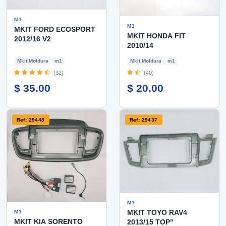
M1
M1
MKIT FORD ECOSPORT
MKIT HONDA FIT
2012/16 V2
2010/14
Mkit Moldura
m1
Mkit Moldura
m1
(32)
(40)
$ 35.00
$ 20.00
Ref: 29448
Ref: 29437
M1
MKIT TOYO RAV4
M1
MKIT KIA SORENTO
2013/15 TOP"