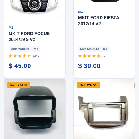
M1
MKIT FORD FIESTA
2012/14 V2
M1
MKIT FORD FOCUS
2014/19 9 V2
Mkit Moldura
m1
Mkit Moldura
m1
(41)
(2)
$ 45.00
$ 30.00
Ref: 29460
Ref: 29459