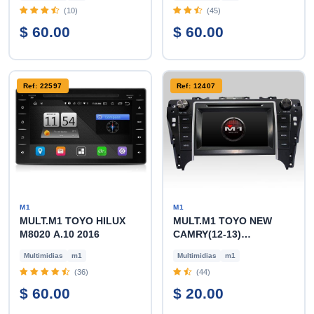
(10)
(45)
$ 60.00
$ 60.00
Ref: 22597
Ref: 12407
M1
M1
MULT.M1 TOYO HILUX
MULT.M1 TOYO NEW
M8020 A.10 2016
CAMRY(12-13)
W7099TC1FA
Multimidias
m1
Multimidias
m1
(36)
(44)
$ 60.00
$ 20.00