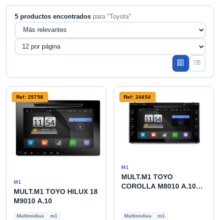
5 productos encontrados
para "Toyota"
Ref: 25758
Ref: 24454
M1
MULT.M1 TOYO
M1
COROLLA M8010 A.10
MULT.M1 TOYO HILUX 18
2018
M9010 A.10
Multimidias
m1
Multimidias
m1