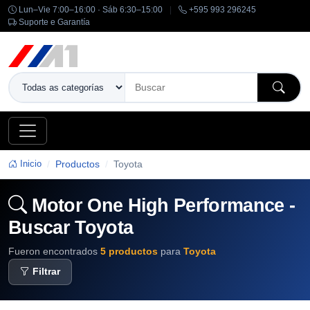
Lun–Vie 7:00–16:00 · Sáb 6:30–15:00
|
+595 993 296245
Suporte e Garantía
Inicio
Productos
Toyota
Motor One High Performance -
Buscar Toyota
Fueron encontrados
5 productos
para
Toyota
Filtrar