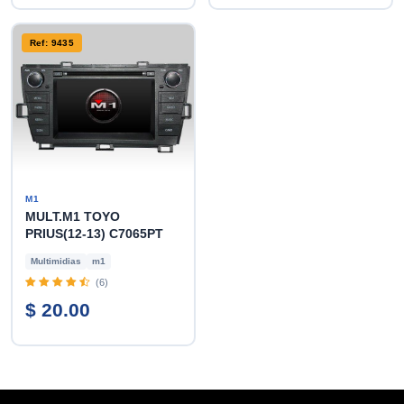
Ref: 9435
M1
MULT.M1 TOYO
PRIUS(12-13) C7065PT
Multimidias
m1
(6)
$ 20.00