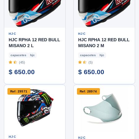
HJC
HJC
HJC RPHA 12 RED BULL
HJC RPHA 12 RED BULL
MISANO 2 L
MISANO 2 M
capacetes
hjc
capacetes
hjc
(45)
(5)
$ 650.00
$ 650.00
Ref: 29571
Ref: 28974
HJC
HJC