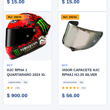
$ 15.00
$ 15.00
Ref: 28895
Ref: 28693
HJC
HJC
HJC RPHA 1
VISOR CAPACETE HJC
QUARTARARO 2024 XL
RPHA1 HJ-35 SILVER
capacetes
hjc
acessorios
hjc
(38)
(30)
$ 900.00
$ 56.00