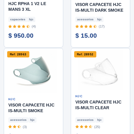
HJC RPHA 1 V2 LE
VISOR CAPACETE HJC
MANS 3 XL
IS-MULTI DARK SMOKE
capacetes
hjc
acessorios
hjc
(4)
(17)
$ 950.00
$ 15.00
Ref: 28963
Ref: 28952
HJC
HJC
VISOR CAPACETE HJC
VISOR CAPACETE HJC
IS-MULTI CLEAR
IS-MULTI SMOKE
acessorios
hjc
acessorios
hjc
(3)
(25)