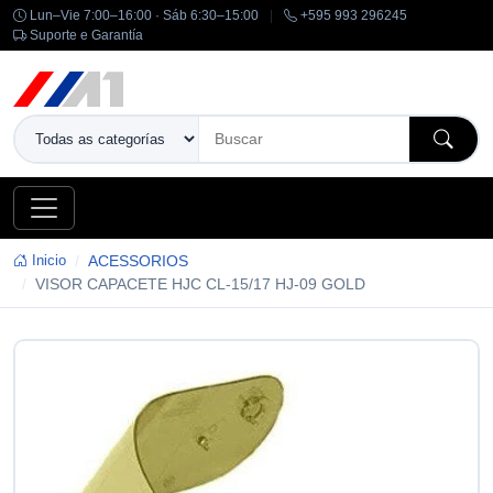
Lun–Vie 7:00–16:00 · Sáb 6:30–15:00
|
+595 993 296245
Suporte e Garantía
Inicio
ACESSORIOS
VISOR CAPACETE HJC CL-15/17 HJ-09 GOLD
-14%