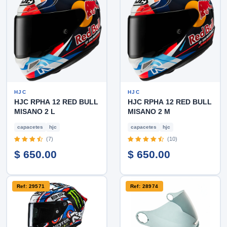
HJC
HJC
HJC RPHA 12 RED BULL
HJC RPHA 12 RED BULL
MISANO 2 L
MISANO 2 M
capacetes
hjc
capacetes
hjc
(7)
(10)
$ 650.00
$ 650.00
Ref: 29571
Ref: 28974