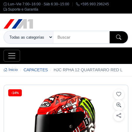
Lun–Vie 7:00–16:00 · Sáb 6:30–15:00
|
+595 993 296245
Suporte e Garantía
Inicio
CAPACETES
HJC RPHA 12 QUARTARARO RED L
-14%