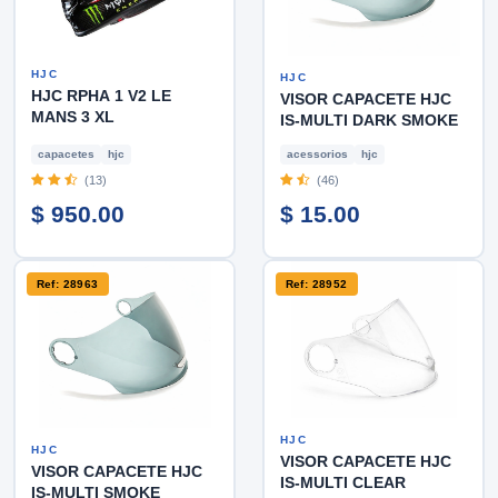
HJC
HJC
HJC RPHA 1 V2 LE
VISOR CAPACETE HJC
MANS 3 XL
IS-MULTI DARK SMOKE
capacetes
hjc
acessorios
hjc
(13)
(46)
$ 950.00
$ 15.00
Ref: 28963
Ref: 28952
HJC
HJC
VISOR CAPACETE HJC
VISOR CAPACETE HJC
IS-MULTI CLEAR
IS-MULTI SMOKE