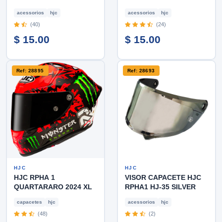
acessorios
hjc
acessorios
hjc
(40)
(24)
$ 15.00
$ 15.00
Ref: 28895
Ref: 28693
HJC
HJC
HJC RPHA 1
VISOR CAPACETE HJC
QUARTARARO 2024 XL
RPHA1 HJ-35 SILVER
capacetes
hjc
acessorios
hjc
(48)
(2)