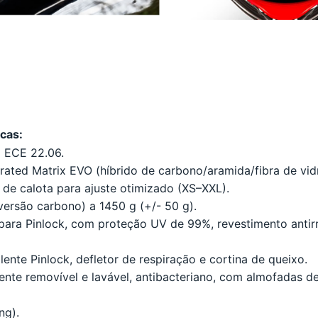
icas:
o ECE 22.06.
rated Matrix EVO (híbrido de carbono/aramida/fibra de vid
de calota para ajuste otimizado (XS–XXL).
ersão carbono) a 1450 g (+/- 50 g).
para Pinlock, com proteção UV de 99%, revestimento antirr
 lente Pinlock, defletor de respiração e cortina de queixo.
ente removível e lavável, antibacteriano, com almofadas de
ng).