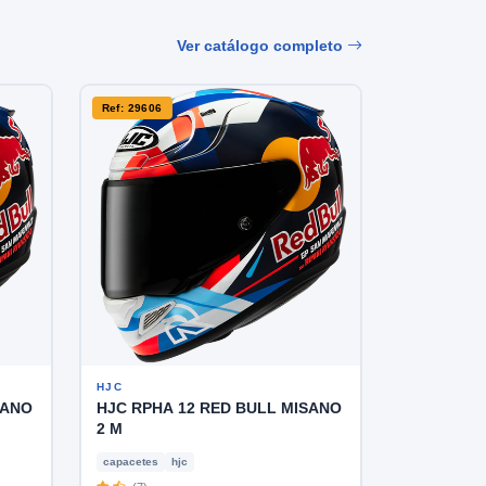
Ver catálogo completo
Ref: 29606
HJC
SANO
HJC RPHA 12 RED BULL MISANO
2 M
capacetes
hjc