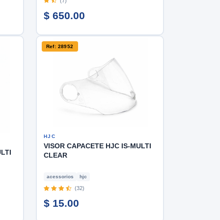
(7)
$ 650.00
Ref: 28952
HJC
VISOR CAPACETE HJC IS-MULTI
LTI
CLEAR
acessorios
hjc
(32)
$ 15.00