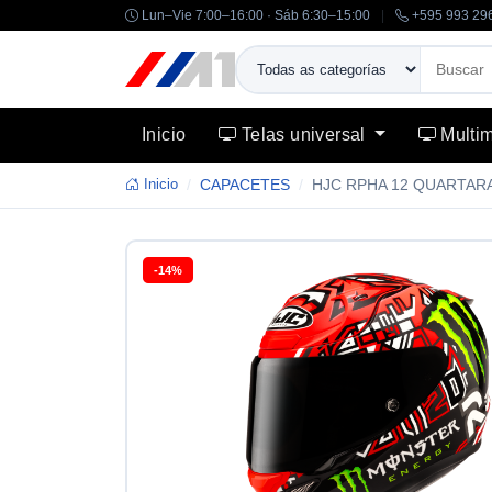
Lun–Vie 7:00–16:00 · Sáb 6:30–15:00
|
+595 993 29
Inicio
Telas universal
Multi
Inicio
CAPACETES
HJC RPHA 12 QUARTAR
-14%