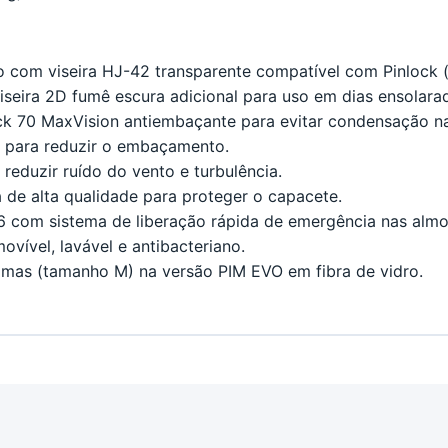
 com viseira HJ-42 transparente compatível com Pinlock (a
viseira 2D fumê escura adicional para uso em dias ensolarad
lock 70 MaxVision antiembaçante para evitar condensação na
o para reduzir o embaçamento.
 reduzir ruído do vento e turbulência.
 de alta qualidade para proteger o capacete.
6 com sistema de liberação rápida de emergência nas alm
ovível, lavável e antibacteriano.
mas (tamanho M) na versão PIM EVO em fibra de vidro.