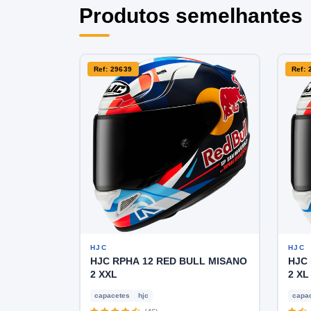
Produtos semelhantes
Ref: 29639
Ref: 
HJC
HJC
HJC RPHA 12 RED BULL MISANO
HJC 
2 XXL
2 XL
capacetes
hjc
capa