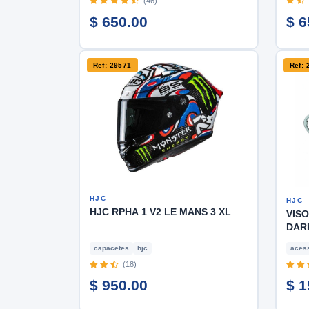
(46)
$ 650.00
$ 6
Ref: 29571
Ref: 
HJC
HJC
HJC RPHA 1 V2 LE MANS 3 XL
VISO
DAR
capacetes
hjc
acess
(18)
$ 950.00
$ 1