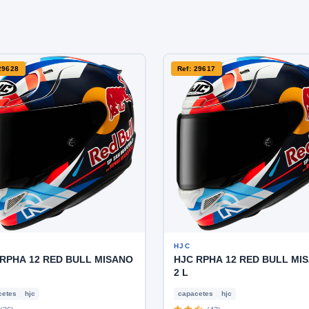
29628
Ref: 29617
HJC
RPHA 12 RED BULL MISANO
HJC RPHA 12 RED BULL MI
2 L
cetes
hjc
capacetes
hjc