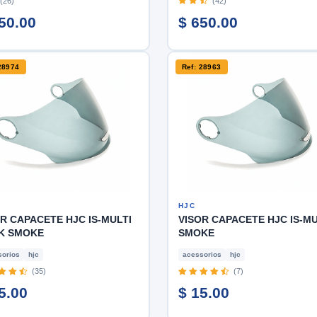
(26)
(42)
50.00
$ 650.00
28974
Ref: 28963
HJC
R CAPACETE HJC IS-MULTI
VISOR CAPACETE HJC IS-MU
K SMOKE
SMOKE
orios
hjc
acessorios
hjc
(35)
(7)
5.00
$ 15.00