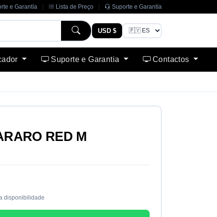
rte e Garantía
|
Lista de Preço
|
Suporte e Garantía
USD $
cador
Suporte e Garantia
Contactos
ARARO RED M
a disponibilidade