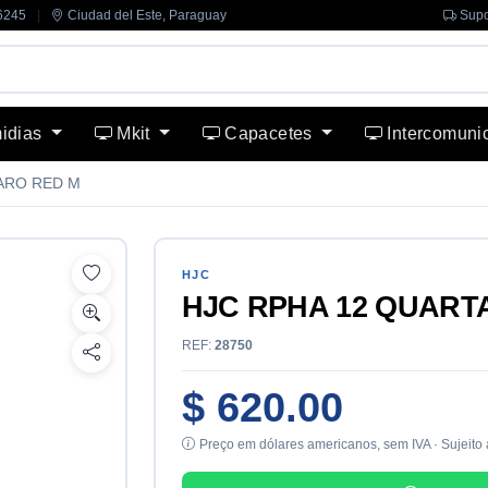
6245
|
Ciudad del Este, Paraguay
Supo
midias
Mkit
Capacetes
Intercomuni
ARO RED M
HJC
HJC RPHA 12 QUART
REF:
28750
$ 620.00
Preço em dólares americanos, sem IVA · Sujeito 